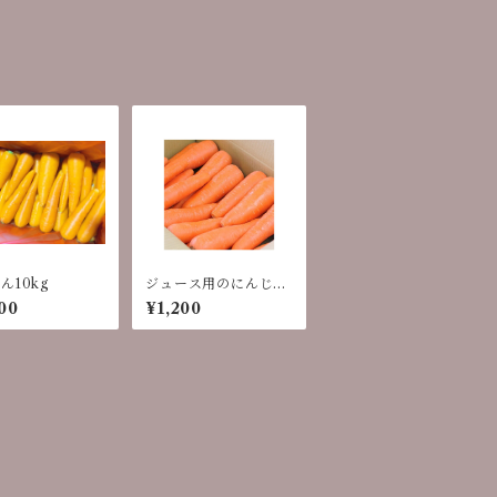
ん10kg
ジュース用のにんじん
5kg
00
¥1,200