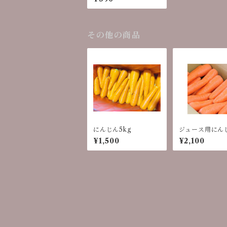
その他の商品
にんじん5kg
ジュース用にんじ
キロ
¥1,500
¥2,100