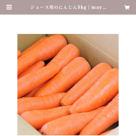
ジュース用のにんじん5kg | mayu
minouen